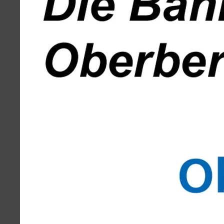
Volksbank
Weiherplatz
Löwenapotheke
Wiehlpark
Kontakt