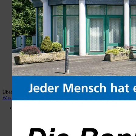
Überblick:
Home
wiehlan.de
Hotspots Wiehl
Wiehler
Wasser Welt
Desktop Version
Menü
Portal
Hotspots Wiehl
Wiehler Wasser Welt
Busbahnhof