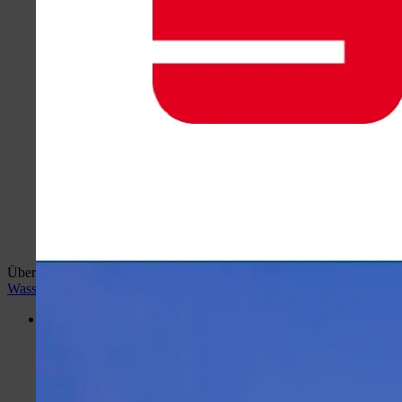
Überblick:
Home
wiehlan.de
Hotspots Wiehl
Wiehler
Wasser Welt
Desktop Version
Menü
Portal
Hotspots Wiehl
Wiehler Wasser Welt
Busbahnhof