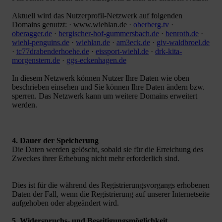
Aktuell wird das Nutzerprofil-Netzwerk auf folgenden
Domains genutzt: · www.wiehlan.de ·
oberberg.tv
·
oberagger.de
·
bergischer-hof-gummersbach.de
·
benroth.de
·
wiehl-penguins.de
·
wiehlan.de
·
am3eck.de
·
giv-waldbroel.de
·
tc77drabenderhoehe.de
·
eissport-wiehl.de
·
drk-kita-
morgenstern.de
·
ggs-eckenhagen.de
In diesem Netzwerk können Nutzer Ihre Daten wie oben
beschrieben einsehen und Sie können Ihre Daten ändern bzw.
sperren. Das Netzwerk kann um weitere Domains erweitert
werden.
4. Dauer der Speicherung
Die Daten werden gelöscht, sobald sie für die Erreichung des
Zweckes ihrer Erhebung nicht mehr erforderlich sind.
Dies ist für die während des Registrierungsvorgangs erhobenen
Daten der Fall, wenn die Registrierung auf unserer Internetseite
aufgehoben oder abgeändert wird.
5. Widerspruchs- und Beseitigungsmöglichkeit