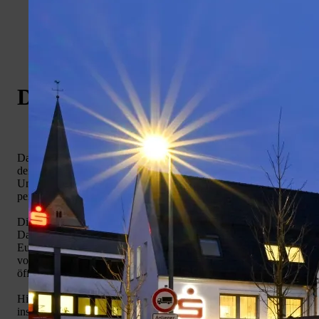
Volksbank
Weiherplatz
Löwenapotheke
Wiehlpark
Kontakt
Datenschutzerklärung
Das Telemediengesetz (TMG) verpflichtet den Diensteanbieter
den Nutzer zu Beginn des Nutzungsvorgangs über Art,
Umfang und Zwecke der Erhebung und Verwendung von
personenbezogenen Daten zu informieren.
Die am 25.Mai 2018 in Kraft tretende Europäische
Datenschutzgrundverordnung ist eine Verordnung der
Europäischen Union, mit der die Regeln für die Verarbeitung
von personenbezogenen Daten durch private Unternehmen und
öffentliche Stellen EU- weit vereinheitlicht werden.
Hierdurch soll der Schutz von personenbezogenen Daten
insgesamt sichergestellt werden und der freie Datenverkehr