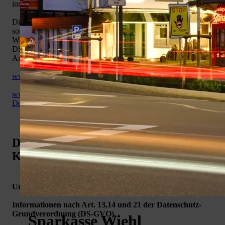
innerhalb der EU gewährleistet werden.
Die Wahrung des persönlichen Datenschutzes sowie die
sonstige Privatsphäre der Bürger und Kunden nimmt die Stadt
Wiehl sehr ernst. Hierzu wird auch auf die aufgeführte EU-
DSGVO und das Dokument zur Informationspflicht nach
Artikel 13 und 14 der Grundverordnung verwiesen.
www.datenschutz-grundverordnung.eu
www.bfdi.bund.de/Shared
Docs/Publikationen/Faltblaetter/Datenschutzgrundverordnung.html
Datenschutzhinweise für Bürger und
Kunden
Unser Umgang mit Ihren Daten und Ihre Rechte
Informationen nach Art. 13,14 und 21 der Datenschutz-
Grundverordnung (DS-GVO).
Sparkasse Wiehl