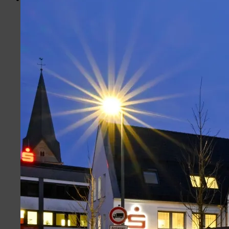
Menü
Portal
Hotspots Wiehl
Wiehler Wasser Welt
Busbahnhof
Volksbank
Weiherplatz
Löwenapotheke
Wiehlpark
Kontakt