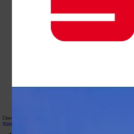
Überblick:
Home
wiehlan.de
Hotspots Wiehl
Wiehler
Wasser Welt
Desktop Version