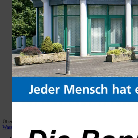
Überblick:
Home
wiehlan.de
Hotspots Wiehl
Wiehler
Wasser Welt
Desktop Version