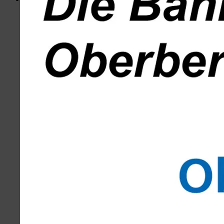
Menü
Portal
Hotspots Wiehl
Wiehler Wasser Welt
Busbahnhof
Volksbank
Weiherplatz
Löwenapotheke
Wiehlpark
Kontakt