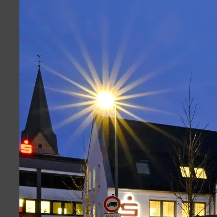
Volksbank
Weiherplatz
Löwenapotheke
Wiehlpark
Kontakt