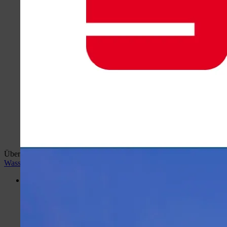
Überblick:
Home
wiehlan.de
Hotspots Wiehl
Wiehler
Wasser Welt
Desktop Version
Menü
Portal
Hotspots Wiehl
Wiehler Wasser Welt
Busbahnhof