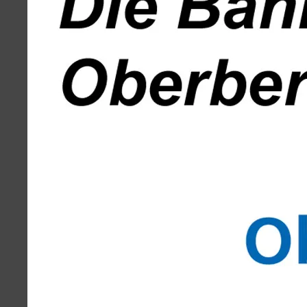
Volksbank
Weiherplatz
Löwenapotheke
Wiehlpark
Kontakt