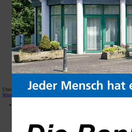
Überblick:
Home
wiehlan.de
Hotspots Wiehl
Wiehler
Wasser Welt
Desktop Version
Menü
Portal
Hotspots Wiehl
Wiehler Wasser Welt
Busbahnhof