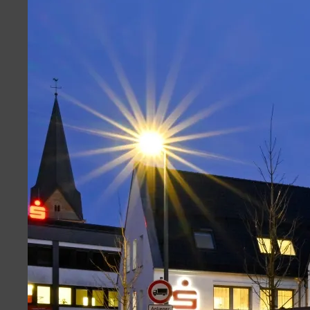
Volksbank
Weiherplatz
Löwenapotheke
Wiehlpark
Kontakt