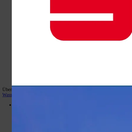
Überblick:
Home
wiehlan.de
Hotspots Wiehl
Wiehler
Wasser Welt
Desktop Version
Menü
Portal
Hotspots Wiehl
Wiehler Wasser Welt
Busbahnhof