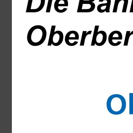
Volksbank
Weiherplatz
Löwenapotheke
Wiehlpark
Kontakt