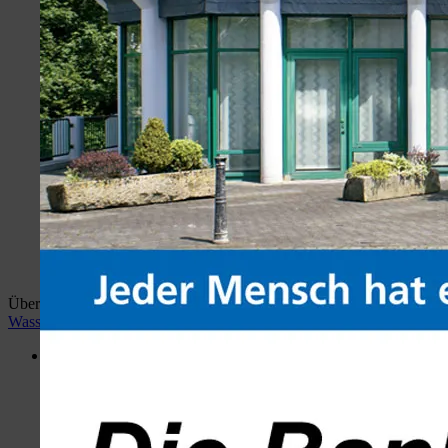
Überblick:
Home
wiehlan.de
Hotspots Wiehl
Wiehler
Wasser Welt
Desktop Version
Menü
Portal
Hotspots Wiehl
Wiehler Wasser Welt
Busbahnhof