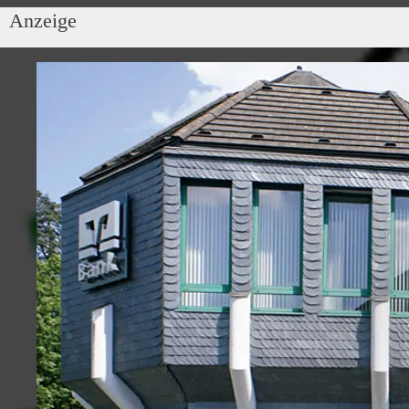
Anzeige