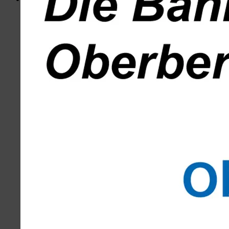
Menü
Portal
Hotspots Wiehl
Wiehler Wasser Welt
Busbahnhof
Volksbank
Weiherplatz
Löwenapotheke
Wiehlpark
Kontakt