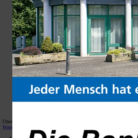
Überblick:
Home
wiehlan.de
Hotspots Wiehl
Wiehler
Wasser Welt
Desktop Version