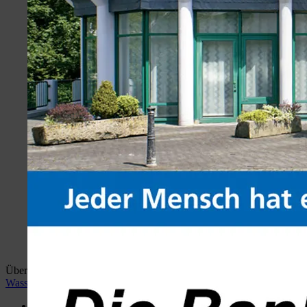
Überblick:
Home
wiehlan.de
Hotspots Wiehl
Wiehler
Wasser Welt
Desktop Version