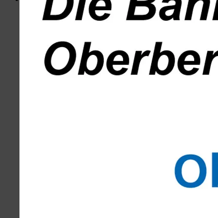
Menü
Portal
Hotspots Wiehl
Wiehler Wasser Welt
Busbahnhof
Volksbank
Weiherplatz
Löwenapotheke
Wiehlpark
Kontakt