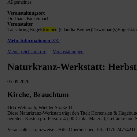
Allgemeines
Veranstaltungsort
Dorfhaus Bickenbach
Veranstalter
Tauschring Engels
kirche
n (Claudia Benner)Download(s)Engelskir
Mehr Informationen >>>
Menü:
reichshof.org
Veranstaltungen
Naturkranz-Werkstatt: Herbs
05.09.2026
Kirche, Brauchtum
Ort:
Wehnrath, Wiehler Straße 11
Diese Naturkranz-Werkstatt trägt den Titel: Hortensien & Hagebut
bereiten. Kosten pro Person: 45,00 € inkl. Material, Getränke un
Veranstalter: kranzweise - Hille Oberbüscher, Tel.: 0176 24754211