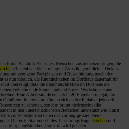
inen festen Standort. Ziel ist es, Menschen zusammenzubringen, die
kirche
n-Bickenbach bietet mit guter Akustik, gemütlicher Theken-
ndung mit genügend Parkplätzen und Busanbindung macht den
acht es nun möglich, die Räumlichkeiten im Dorfhaus dauerhaft für
r ist überzeugt, dass die Stammtischtreffen im Dorfhaus die
entstehen.Teilnehmende können anhand kurzer Workshops einen
chrieben. Eine Arbeitsstunde entspricht 20 Engeltalern, egal, um
 Gebühren, Interessierte können sich an der Initiative jederzeit
 Ressourcen zu schonen, sondern bringt niedrigschwellig
gement in den unterschiedlichsten Bereichen unterstützt wie Kunst
ilfe zur Selbsthilfe ist dabei das vorrangige Ziel. Neue
ng.de. Der erste Stammtisch des Tauschrings Engels
kirche
n und
tauschring-engelskirchen@gmx.de wird gebeten.