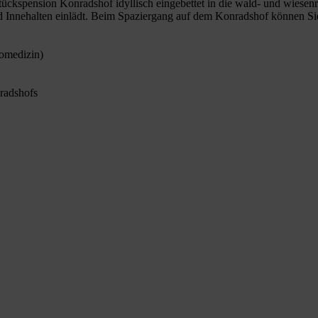
ückspension Konradshof idyllisch eingebettet in die wald- und wiesenr
 Innehalten einlädt. Beim Spaziergang auf dem Konradshof können Sie 
nomedizin)
nradshofs