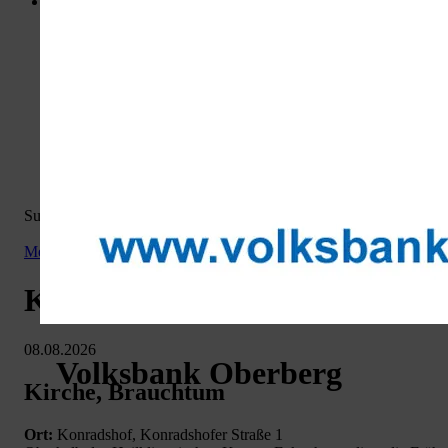
Desktop Version
Menü
Portal
Hotspots Wiehl
Wiehler Wasser Welt
Busbahnhof
Volksbank
Weiherplatz
Löwenapotheke
Wiehlpark
Kontakt
Suchergebnis: 0 - 30
von 595 | für Suche '
Kirche Brauchtum
'
Menü:
reichshof.org
Veranstaltungen
Kräuterspaziergang auf dem 
08.08.2026
Volksbank Oberberg
Kirche, Brauchtum
Ort:
Konradshof, Konradshofer Straße 1