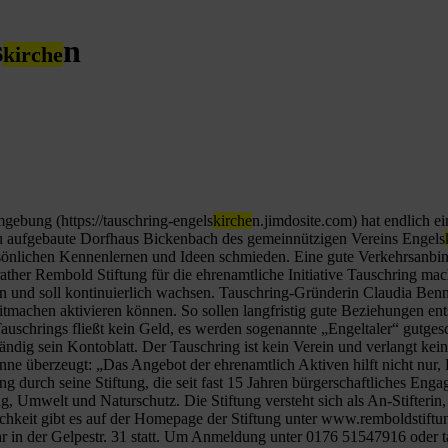
s
n
kirche
gebung (https://tauschring-engels
kirche
n.jimdosite.com) hat endlich e
neu aufgebaute Dorfhaus Bickenbach des gemeinnützigen Vereins Engels
lichen Kennenlernen und Ideen schmieden. Eine gute Verkehrsanbi
ösrather Rembold Stiftung für die ehrenamtliche Initiative Tauschring m
n und soll kontinuierlich wachsen. Tauschring-Gründerin Claudia Benne
Mitmachen aktivieren können. So sollen langfristig gute Beziehungen 
 Tauschrings fließt kein Geld, es werden sogenannte „Engeltaler“ gutges
ändig sein Kontoblatt. Der Tauschring ist kein Verein und verlangt keine
inne überzeugt: „Das Angebot der ehrenamtlich Aktiven hilft nicht nur,
 durch seine Stiftung, die seit fast 15 Jahren bürgerschaftliches Enga
 Umwelt und Naturschutz. Die Stiftung versteht sich als An-Stifterin, H
ichkeit gibt es auf der Homepage der Stiftung unter www.remboldstiftu
 in der Gelpestr. 31 statt. Um Anmeldung unter 0176 51547916 oder 