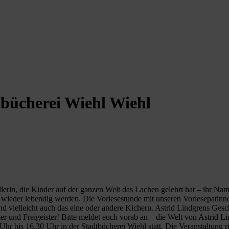
tbücherei Wiehl Wiehl
llerin, die Kinder auf der ganzen Welt das Lachen gelehrt hat – ihr Na
wieder lebendig werden. Die Vorlesestunde mit unseren Vorlesepatinnen
nd vielleicht auch das eine oder andere Kichern. Astrid Lindgrens Gesch
mer und Freigeister! Bitte meldet euch vorab an – die Welt von Astrid 
 bis 16.30 Uhr in der Stadtbücherei Wiehl statt. Die Veranstaltung ric