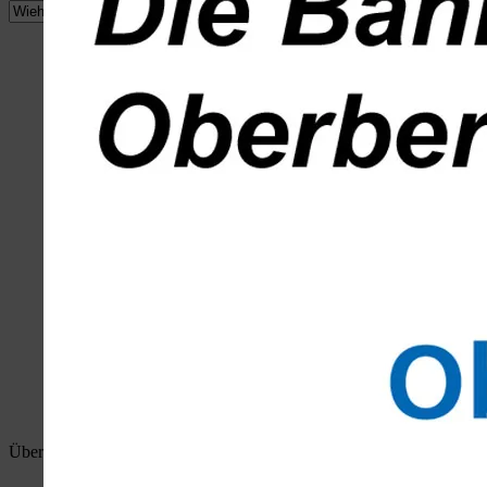
Überblick:
Home
wiehlan.de
Hotspots Wiehl
Wiehler Wasser 