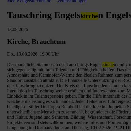
Menü:
engelskirchen.de
Veranstaltungen
Tauschring Engels
n Engel
kirche
13.08.2026
Kirche, Brauchtum
Do., 13.08.2026, 19:00 Uhr
Der monatliche Stammtisch des Tauschrings Engels
kirche
n und Um
sich gegenseitig mit ihren Talenten und Fähigkeiten helfen. Das 
Atmosphäre und Kaminofen-Wärme den idealen Rahmen zum persön
Standort zusätzlich attraktiv. Die finanzielle Unterstützung der R
den Tauschring zu nutzen. Der Kreis der Tauschenden ist noch klei
Interaktion im Tauschring weiter erhöhen und Interessenten zum 
Einblick in ihr Talentrepertoire geben. Für die Hilfe innerhalb des
welche Hilfsleistung es sich handelt. Jeder Teilnehmer führt eigenst
beteiligen. Stifter Dr. Jürgen Rembold hat die Idee im doppelten S
unterschiedlichste Menschen zusammen“, begründet er die Förderung
und Kultur, Jugend und Senioren, Bildung, Wissenschaft, Forschung,
Projektideen sind stets willkommen, weitere Infos und Fördermögl
Umgebung im Dorfhaus findet am Dienstag, 10.02.2026, 19-21 Uhr