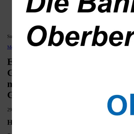
Volksbank
Weiherplatz
Löwenapotheke
Wiehlpark
Kontakt
Suchergebnis: 0 - 30
von 71 | für Suche '
Hilfskreise
'
Menü:
gummersbach.de
Veranstaltungen
EinfachMalSingenChor in
Gummersbach für Menschen
mit und ohne Demenz
Gummersbach
29.07.2026
Hilfskreise