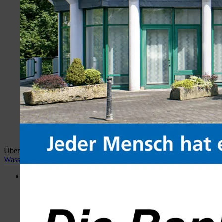
Überblick:
Home
wiehlan.de
Hotspots Wiehl
Wiehler
Wasser Welt
Desktop Version
Menü
Portal
Hotspots Wiehl
Wiehler Wasser Welt
Busbahnhof