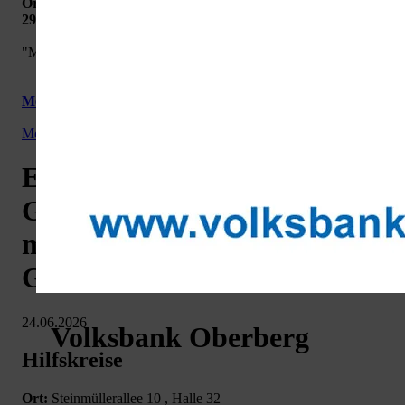
Ort:
Steinmüllerallee 10 , Halle 32
29.07. um: 15:30Uhr
"Musik berührt und beschwingt die Seele! "
Mehr Informationen >>>
Menü:
gummersbach.de
Veranstaltungen
EinfachMalSingenChor in
Gummersbach für Menschen
mit und ohne Demenz
Gummersbach
24.06.2026
Volksbank Oberberg
Hilfskreise
Ort:
Steinmüllerallee 10 , Halle 32