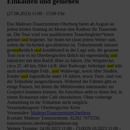
Einkaufen und genießen
(27.08.2023) 11:00 - 15:00 Uhr
Das Malteser-Trauerzentrum Oberberg bietet ab August an
jedem letzten Sonntag im Monat eine Radtour für Trauernde
an. Die Tour wird von qualifizierten Trauerbegleiter*innen
geleitet
und
begleitet. Sie findet bei (fast) jedem Wetter statt,
sofern die Sicherheit gewährleistet ist. Teilnehmende müssen
ges
und
heitlich
und
konditionell in der Lage sein, die gesamte
Tour (wie es im Oberbergischen üblich ist) eigenständig
und
fahrsicher mit dem Rad/E-Bike zu fahren. Die Wegstrecke,
circa 25 -40 km, führt i.d.R. über Radwege, befestigte
und
teils
auch unbefestigte Feld-,
und
Waldwege, sowie über Straßen.
Kinder
und
Jugendliche unter 18 Jahren, sowie Tiere, sind von
der Teilnahme ausgeschlossen. Während der Fahrten gibt es
einige Pausen, bei denen die Mitfahrenden miteinander ins
Gespräch kommen können. Im Anschluss steht es ihnen frei, in
einem Restaurant oder Café einzukehren. Ohne vorherige
Anmeldung ist die Teilnahme nicht möglich.
Veranstaltungsort: Oberbergischer Kreis
Veranstalter:
MalteserTrauerzentrumOberberg
Kontakt: Malteser Trauerzentrum, 02262 7075550,
trauerzentrum.oberberg[ät]malteser.org
Weitere Termine: 24.09.2023 11:00 - 15:0029.10.2023 11:00 -