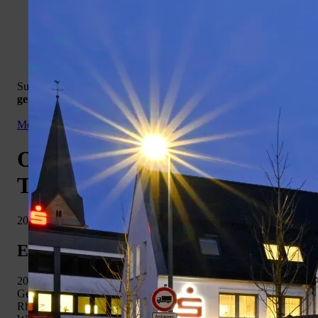
Volksbank
Weiherplatz
Löwenapotheke
Wiehlpark
Kontakt
Suchergebnis: 0 - 30
von 92 | für Suche '
Einkaufen und
genießen
'
Menü:
wiehl.de
Veranstaltungen
OASe: "Wenn Pflege zum
Thema wird...." Wiehl
20.08.2025
Einkaufen und genießen
20.08.2025 09:00 - 12:00 Uhr
Gemeinsamer Informationsstand der AOK
Rheinland/Hamburg, Oberbergischer Kreis
und
OASe Stadt