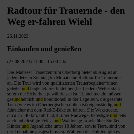
Radtour für Trauernde - den
Weg er-fahren Wiehl
26.11.2023
Einkaufen und genießen
(27.08.2023) 11:00 - 15:00 Uhr
Das Malteser-Trauerzentrum Oberberg bietet ab August an
jedem letzten Sonntag im Monat eine Radtour für Trauernde
an. Die Tour wird von qualifizierten Trauerbegleiter*innen
geleitet
und
begleitet. Sie findet bei (fast) jedem Wetter statt,
sofern die Sicherheit gewährleistet ist. Teilnehmende müssen
ges
und
heitlich
und
konditionell in der Lage sein, die gesamte
Tour (wie es im Oberbergischen üblich ist) eigenständig
und
fahrsicher mit dem Rad/E-Bike zu fahren. Die Wegstrecke,
circa 25 -40 km, führt i.d.R. über Radwege, befestigte
und
teils
auch unbefestigte Feld-,
und
Waldwege, sowie über Straßen.
Kinder
und
Jugendliche unter 18 Jahren, sowie Tiere, sind von
der Teilnahme ausgeschlossen. Während der Fahrten gibt es