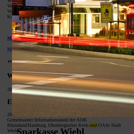
Wiehl
Veranstaltungsort: Weiherplatz
Veranstalter: OASe, AOK
und
OBK
Kontakt: Sandra Peifer 02262/6928507
Mehr Informationen >>>
Menü:
wiehl.de
Veranstaltungen
"Wenn Pflege zum Thema
wird...." Wiehl
20.08.2025
Einkaufen und genießen
20.08.2025 09:00 - 12:00 Uhr
Gemeinsamer Informationsstand der AOK
Rheinland/Hamburg, Oberbergischer Kreis
und
OASe Stadt
Sparkasse Wiehl
Wiehl