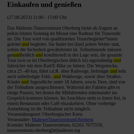
Einkaufen und genießen
(27.08.2023) 11:00 - 15:00 Uhr
Das Malteser-Trauerzentrum Oberberg bietet ab August an
jedem letzten Sonntag im Monat eine Radtour für Trauernde
an. Die Tour wird von qualifizierten Trauerbegleiter*innen
geleitet
und
begleitet. Sie findet bei (fast) jedem Wetter statt,
sofern die Sicherheit gewährleistet ist. Teilnehmende müssen
ges
und
heitlich
und
konditionell in der Lage sein, die gesamte
Tour (wie es im Oberbergischen üblich ist) eigenständig
und
fahrsicher mit dem Rad/E-Bike zu fahren. Die Wegstrecke,
circa 25 -40 km, führt i.d.R. über Radwege, befestigte
und
teils
auch unbefestigte Feld-,
und
Waldwege, sowie über Straßen.
Kinder
und
Jugendliche unter 18 Jahren, sowie Tiere, sind von
der Teilnahme ausgeschlossen. Während der Fahrten gibt es
einige Pausen, bei denen die Mitfahrenden miteinander ins
Gespräch kommen können. Im Anschluss steht es ihnen frei, in
einem Restaurant oder Café einzukehren. Ohne vorherige
Anmeldung ist die Teilnahme nicht möglich.
Veranstaltungsort: Oberbergischer Kreis
Veranstalter:
MalteserTrauerzentrumOberberg
Kontakt: Malteser Trauerzentrum, 02262 7075550,
trauerzentrum.oberberg[ät]malteser.org