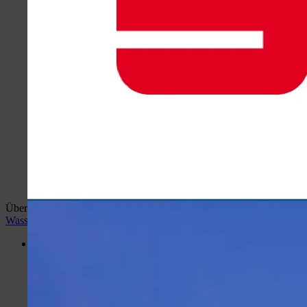
Überblick:
Home
wiehlan.de
Hotspots Wiehl
Wiehler
Wasser Welt
Desktop Version
Menü
Portal
Hotspots Wiehl
Wiehler Wasser Welt
Busbahnhof