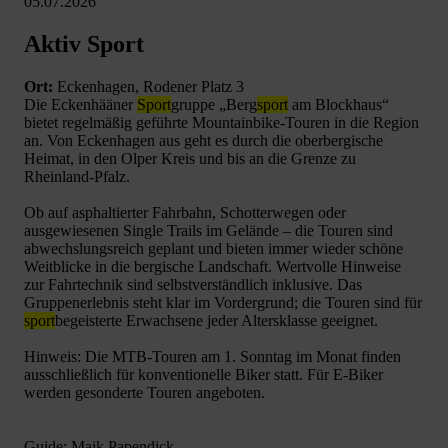
05.07.2026
Aktiv Sport
Ort:
Eckenhagen, Rodener Platz 3
Die Eckenhääner
Sport
gruppe „Berg
sport
am Blockhaus“
bietet regelmäßig geführte Mountainbike-Touren in die Region
an. Von Eckenhagen aus geht es durch die oberbergische
Heimat, in den Olper Kreis und bis an die Grenze zu
Rheinland-Pfalz.
Ob auf asphaltierter Fahrbahn, Schotterwegen oder
ausgewiesenen Single Trails im Gelände – die Touren sind
abwechslungsreich geplant und bieten immer wieder schöne
Weitblicke in die bergische Landschaft. Wertvolle Hinweise
zur Fahrtechnik sind selbstverständlich inklusive. Das
Gruppenerlebnis steht klar im Vordergrund; die Touren sind für
sport
begeisterte Erwachsene jeder Altersklasse geeignet.
Hinweis: Die MTB-Touren am 1. Sonntag im Monat finden
ausschließlich für konventionelle Biker statt. Für E-Biker
werden gesonderte Touren angeboten.
Guide: Maik Papendick