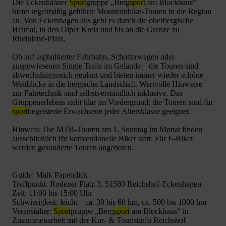
Die Eckenhääner
Sport
gruppe „Berg
sport
am Blockhaus“
bietet regelmäßig geführte Mountainbike-Touren in die Region
an. Von Eckenhagen aus geht es durch die oberbergische
Heimat, in den Olper Kreis und bis an die Grenze zu
Rheinland-Pfalz.
Ob auf asphaltierter Fahrbahn, Schotterwegen oder
ausgewiesenen Single Trails im Gelände – die Touren sind
abwechslungsreich geplant und bieten immer wieder schöne
Weitblicke in die bergische Landschaft. Wertvolle Hinweise
zur Fahrtechnik sind selbstverständlich inklusive. Das
Gruppenerlebnis steht klar im Vordergrund; die Touren sind für
sport
begeisterte Erwachsene jeder Altersklasse geeignet.
Hinweis: Die MTB-Touren am 1. Sonntag im Monat finden
ausschließlich für konventionelle Biker statt. Für E-Biker
werden gesonderte Touren angeboten.
Guide: Maik Papendick
Treffpunkt: Rodener Platz 3, 51580 Reichshof-Eckenhagen
Zeit: 11:00 bis 15:00 Uhr
Schwierigkeit: leicht – ca. 30 bis 60 km, ca. 500 bis 1000 hm
Veranstalter:
Sport
gruppe „Berg
sport
am Blockhaus“ in
Zusammenarbeit mit der Kur- & Touristinfo Reichshof