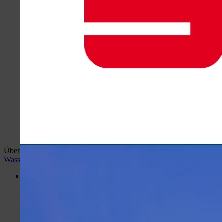
Überblick:
Home
wiehlan.de
Hotspots Wiehl
Wiehler
Wasser Welt
Desktop Version
Menü
Portal
Hotspots Wiehl
Wiehler Wasser Welt
Busbahnhof