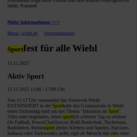
Feierabend-Yoga deine Fitness und dein inneres Gleichgewicht
stärkt. Namasté
Mehr Informationen >>>
Menü:
wiehl.de
Veranstaltungen
fest für alle Wiehl
Sport
15.11.2025
Aktiv Sport
15.11.2025 11:00 - 17:00 Uhr
Von 11-17 Uhr veranstaltet das Netzwerk Wiehl
ENTHINDERT in der
Sport
halle des Gymnasiums in Wiehl
einen Aktionstag rund um das Thema "Inklusion im
Sport
".
Alles sind eingeladen, einen
sport
lich schönen Tag zu erleben
Ob Fußball, PowerChairSoccer, Rolli-Basketball, Tischtennis,
Badminton, Breiten
sport
(freies Klettern und Spielen, Parcours,
Indiaca) oder Taekwondo, jeder, egal ob Mensch mit oder ohne