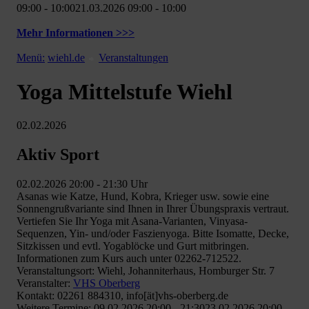
09:00 - 10:0021.03.2026 09:00 - 10:00
Mehr Informationen >>>
Menü:
wiehl.de
Veranstaltungen
Yoga Mittelstufe Wiehl
02.02.2026
Aktiv Sport
02.02.2026 20:00 - 21:30 Uhr
Asanas wie Katze, Hund, Kobra, Krieger usw. sowie eine
Sonnengrußvariante sind Ihnen in Ihrer Übungspraxis vertraut.
Vertiefen Sie Ihr Yoga mit Asana-Varianten, Vinyasa-
Sequenzen, Yin- und/oder Faszienyoga. Bitte Isomatte, Decke,
Sitzkissen und evtl. Yogablöcke und Gurt mitbringen.
Informationen zum Kurs auch unter 02262-712522.
Veranstaltungsort: Wiehl, Johanniterhaus, Homburger Str. 7
Veranstalter:
VHS Oberberg
Kontakt: 02261 884310, info[ät]vhs-oberberg.de
Weitere Termine: 09.02.2026 20:00 - 21:3023.02.2026 20:00 -