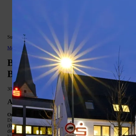
Volksbank
Weiherplatz
Löwenapotheke
Wiehlpark
Kontakt
Suchergebnis: 0 - 30
von 170 | für Suche '
Aktiv Sport
'
Menü:
reichshof.org
Veranstaltungen
Berg
am Blockhaus - E-
sport
Bike-Tour Eckenhagen
30.08.2026
Aktiv Sport
Ort:
Eckenhagen, Rodener Platz
Die Eckenhääner
Sport
gruppe „Berg
sport
am Blockhaus“
(BaB) bietet regelmäßig geführte E-Mountainbike-Touren in
die Region an. Die Radtouren sind nur für E-Bikes bestimmt.