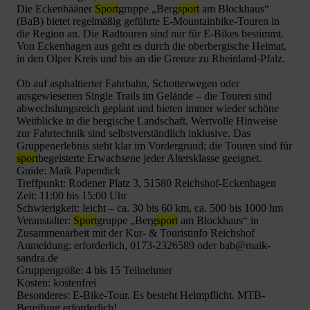
Die Eckenhääner
Sport
gruppe „Berg
sport
am Blockhaus“
(BaB) bietet regelmäßig geführte E-Mountainbike-Touren in
die Region an. Die Radtouren sind nur für E-Bikes bestimmt.
Von Eckenhagen aus geht es durch die oberbergische Heimat,
in den Olper Kreis und bis an die Grenze zu Rheinland-Pfalz.
Ob auf asphaltierter Fahrbahn, Schotterwegen oder
ausgewiesenen Single Trails im Gelände – die Touren sind
abwechslungsreich geplant und bieten immer wieder schöne
Weitblicke in die bergische Landschaft. Wertvolle Hinweise
zur Fahrtechnik sind selbstverständlich inklusive. Das
Gruppenerlebnis steht klar im Vordergrund; die Touren sind für
sport
begeisterte Erwachsene jeder Altersklasse geeignet.
Guide: Maik Papendick
Treffpunkt: Rodener Platz 3, 51580 Reichshof-Eckenhagen
Zeit: 11:00 bis 15:00 Uhr
Schwierigkeit: leicht – ca. 30 bis 60 km, ca. 500 bis 1000 hm
Veranstalter:
Sport
gruppe „Berg
sport
am Blockhaus“ in
Zusammenarbeit mit der Kur- & Touristinfo Reichshof
Anmeldung: erforderlich, 0173-2326589 oder bab@maik-
sandra.de
Gruppengröße: 4 bis 15 Teilnehmer
Kosten: kostenfrei
Besonderes: E-Bike-Tour. Es besteht Helmpflicht. MTB-
Bereifung erforderlich!