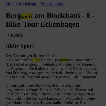
Menü:
reichshof.org
Veranstaltungen
Berg
am Blockhaus - E-
sport
Bike-Tour Eckenhagen
25.10.2026
Aktiv Sport
Ort:
Eckenhagen, Rodener Platz
Die Eckenhääner
Sport
gruppe „Berg
sport
am Blockhaus“
(BaB) bietet regelmäßig geführte E-Mountainbike-Touren in
die Region an. Die Radtouren sind nur für E-Bikes bestimmt.
Von Eckenhagen aus geht es durch die oberbergische Heimat,
in den Olper Kreis und bis an die Grenze zu Rheinland-Pfalz.
Ob auf asphaltierter Fahrbahn, Schotterwegen oder
ausgewiesenen Single Trails im Gelände – die Touren sind
abwechslungsreich geplant und bieten immer wieder schöne
Weitblicke in die bergische Landschaft. Wertvolle Hinweise
zur Fahrtechnik sind selbstverständlich inklusive. Das