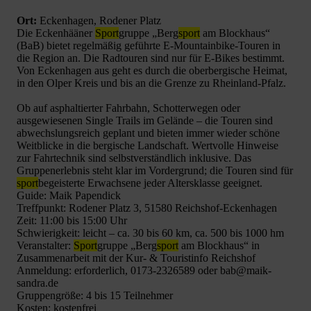
Ort:
Eckenhagen, Rodener Platz
Die Eckenhääner
Sport
gruppe „Berg
sport
am Blockhaus“
(BaB) bietet regelmäßig geführte E-Mountainbike-Touren in
die Region an. Die Radtouren sind nur für E-Bikes bestimmt.
Von Eckenhagen aus geht es durch die oberbergische Heimat,
in den Olper Kreis und bis an die Grenze zu Rheinland-Pfalz.
Ob auf asphaltierter Fahrbahn, Schotterwegen oder
ausgewiesenen Single Trails im Gelände – die Touren sind
abwechslungsreich geplant und bieten immer wieder schöne
Weitblicke in die bergische Landschaft. Wertvolle Hinweise
zur Fahrtechnik sind selbstverständlich inklusive. Das
Gruppenerlebnis steht klar im Vordergrund; die Touren sind für
sport
begeisterte Erwachsene jeder Altersklasse geeignet.
Guide: Maik Papendick
Treffpunkt: Rodener Platz 3, 51580 Reichshof-Eckenhagen
Zeit: 11:00 bis 15:00 Uhr
Schwierigkeit: leicht – ca. 30 bis 60 km, ca. 500 bis 1000 hm
Veranstalter:
Sport
gruppe „Berg
sport
am Blockhaus“ in
Zusammenarbeit mit der Kur- & Touristinfo Reichshof
Anmeldung: erforderlich, 0173-2326589 oder bab@maik-
sandra.de
Gruppengröße: 4 bis 15 Teilnehmer
Kosten: kostenfrei