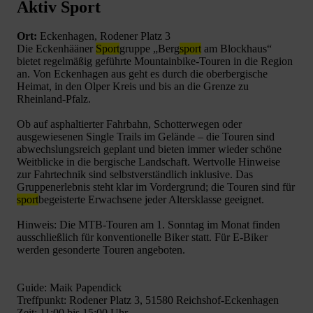
Aktiv Sport
Ort:
Eckenhagen, Rodener Platz 3
Die Eckenhääner
Sport
gruppe „Berg
sport
am Blockhaus“
bietet regelmäßig geführte Mountainbike-Touren in die Region
an. Von Eckenhagen aus geht es durch die oberbergische
Heimat, in den Olper Kreis und bis an die Grenze zu
Rheinland-Pfalz.
Ob auf asphaltierter Fahrbahn, Schotterwegen oder
ausgewiesenen Single Trails im Gelände – die Touren sind
abwechslungsreich geplant und bieten immer wieder schöne
Weitblicke in die bergische Landschaft. Wertvolle Hinweise
zur Fahrtechnik sind selbstverständlich inklusive. Das
Gruppenerlebnis steht klar im Vordergrund; die Touren sind für
sport
begeisterte Erwachsene jeder Altersklasse geeignet.
Hinweis: Die MTB-Touren am 1. Sonntag im Monat finden
ausschließlich für konventionelle Biker statt. Für E-Biker
werden gesonderte Touren angeboten.
Guide: Maik Papendick
Treffpunkt: Rodener Platz 3, 51580 Reichshof-Eckenhagen
Zeit: 11:00 bis 15:00 Uhr