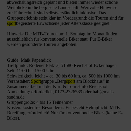
abwechslungsreich geplant und bieten immer wieder schöne
Weitblicke in die bergische Landschaft. Wertvolle Hinweise
zur Fahrtechnik sind selbstverständlich inklusive. Das
Gruppenerlebnis steht klar im Vordergrund; die Touren sind für
sport
begeisterte Erwachsene jeder Altersklasse geeignet.
Hinweis: Die MTB-Touren am 1. Sonntag im Monat finden
ausschließlich für konventionelle Biker statt. Für E-Biker
werden gesonderte Touren angeboten.
Guide: Maik Papendick
Treffpunkt: Rodener Platz 3, 51580 Reichshof-Eckenhagen
Zeit: 11:00 bis 15:00 Uhr
Schwierigkeit: leicht – ca. 30 bis 60 km, ca. 500 bis 1000 hm
Veranstalter:
Sport
gruppe „Berg
sport
am Blockhaus“ in
Zusammenarbeit mit der Kur- & Touristinfo Reichshof
Anmeldung: erforderlich, 0173-2326589 oder bab@maik-
sandra.de
Gruppengröße: 4 bis 15 Teilnehmer
Kosten: kostenfrei Besonderes: Es besteht Helmpflicht. MTB-
Bereifung erforderlich! Nur für konventionelle Bikes (keine E-
Bikes).